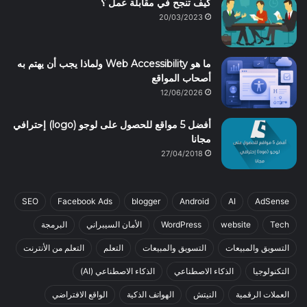
كيف تنجح في مقابلة عمل ؟
20/03/2023
ما هو Web Accessibility ولماذا يجب أن يهتم به
أصحاب المواقع
12/06/2026
أفضل 5 مواقع للحصول على لوجو (logo) إحترافي
مجانا
27/04/2018
SEO
Facebook Ads
blogger
Android
AI
AdSense
Tech
website
WordPress
الأمان السيبراني
البرمجة
التسويق والمبيعات
التسويق والمبيعات
التعلم
التعلم من الأنترنت
التكنولوجيا
الذكاء الاصطناعي
الذكاء الاصطناعي (AI)
العملات الرقمية
النيتش
الهواتف الذكية
الواقع الافتراضي