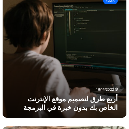
CMS
ب
ع
ط
ر
ق
ل
ت
ص
م
ي
م
م
و
ق
ع
16/11/2022
ا
أربع طرق لتصميم موقع الإنترنت
ل
الخاص بك بدون خبرة في البرمجة
إ
ن
ت
ر