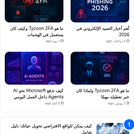
ب
ر
ر
م
ا
ج
ل
ة
أهم أخبار التصيد الإلكتروني في
ما هو Tycoon 2FA وكيف كان
إ
2026
يستعمل في الهجمات
ن
5 ساعات ago
1 يوم ago
ت
ر
ن
ت
ب
س
ه
و
ما هو Tycoon 2FA ولماذا كان
كيف تدفع Microsoft نحو AI
ل
خبر تعطيله مهمًا
Agents داخل العمل اليومي
ة
2 يومين ago
3 أيام ago
كيف يمكن للواقع الافتراضي تحويل حياتك: دليل
شامل