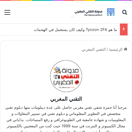
بحث عن
قائ
ما هو Tycoon 2FA ولماذا كان خبر تعطيله مهمًا
الرئيسية
/
التقني المغربي
التقني المغربي
مرحبا أنا حمزة شفي تقني مغربي حاصل على عدة ديبلومات منها دبلوم تقني
متخصص في التطوير المعلوماتي و دبلوم تقني في تسيير المقاولات و
المعلوميات و شهادة جامعية في الطوبوغرافي و رفع المساحات. بداياتي في
مجال الكمبيوتر و النترنت في سنة 1999 حيث كنت من المعجبين بالكمبيوتر
ومن هناك بدأ شغفي بالاشتغال عليه و التعلم حتى اصبحت متمكن من