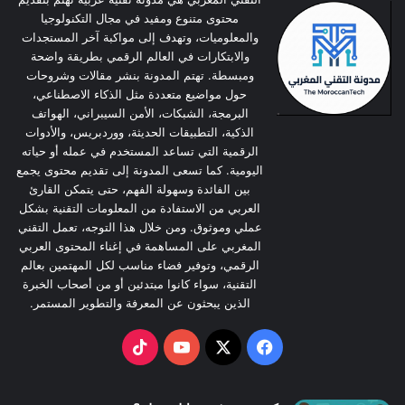
k
u
c
محتوى متنوع ومفيد في مجال التكنولوجيا
T
T
e
والمعلوميات، وتهدف إلى مواكبة آخر المستجدات
والابتكارات في العالم الرقمي بطريقة واضحة
o
u
b
ومبسطة. تهتم المدونة بنشر مقالات وشروحات
حول مواضيع متعددة مثل الذكاء الاصطناعي،
k
b
o
البرمجة، الشبكات، الأمن السيبراني، الهواتف
الذكية، التطبيقات الحديثة، ووردبريس، والأدوات
e
o
الرقمية التي تساعد المستخدم في عمله أو حياته
اليومية. كما تسعى المدونة إلى تقديم محتوى يجمع
k
بين الفائدة وسهولة الفهم، حتى يتمكن القارئ
العربي من الاستفادة من المعلومات التقنية بشكل
عملي وموثوق. ومن خلال هذا التوجه، تعمل التقني
المغربي على المساهمة في إغناء المحتوى العربي
الرقمي، وتوفير فضاء مناسب لكل المهتمين بعالم
التقنية، سواء كانوا مبتدئين أو من أصحاب الخبرة
الذين يبحثون عن المعرفة والتطوير المستمر.
TikTok
YouTube
Facebook
X