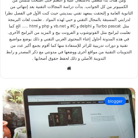
الكمبيوتر من كل الجوانب. بدأت دراسة المجالات التقنية بعد إنتهائي من
الثانوية العامة و إلتحقت بمعهد تقني بمدينتي حيث كنت الأول في الفصل نظرا
لدرايتي المسبقة بالمجال التقني و حبي لهذه المواد . تعلمت لغات البرمجة
مثل :Turbo pascal و delphi و C# و vb.net و php و html ..... الخ كما
تعلمت لبرامج مثل الفوتوشوب و الفرونت بيج و المزيد من البرامج الأخرى.
في هذه المدونة أحاول إغناء المحتوى العربي التقني و ذلك بوضع مواضيع
تقنية و دورات تدريبية للزائر للإستفادة منها كما أقوم بجمع أكبر عدد من
التدوينات التقنية من مواقع أخرى ووضعها في مدونتي مع ذكر المصدر و رابط
التدوينة الأصلي و ذلك لحفظ حقوق أصحابها .
We
bsi
te
ك
ي
blogger
ف
ت
ب
د
أ
م