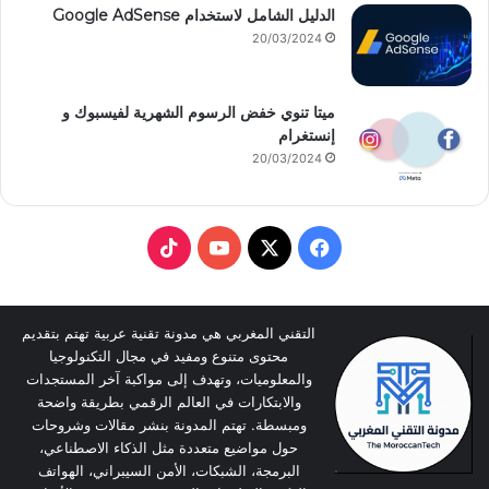
الدليل الشامل لاستخدام Google AdSense
20/03/2024
ميتا تنوي خفض الرسوم الشهرية لفيسبوك و
إنستغرام
20/03/2024
T
Y
X
F
i
o
a
k
u
c
التقني المغربي هي مدونة تقنية عربية تهتم بتقديم
محتوى متنوع ومفيد في مجال التكنولوجيا
T
T
e
والمعلوميات، وتهدف إلى مواكبة آخر المستجدات
والابتكارات في العالم الرقمي بطريقة واضحة
o
u
b
ومبسطة. تهتم المدونة بنشر مقالات وشروحات
حول مواضيع متعددة مثل الذكاء الاصطناعي،
k
b
o
البرمجة، الشبكات، الأمن السيبراني، الهواتف