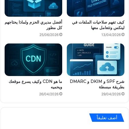
ط
ح
ي
ا
؟
س
و
كيف تفهم صلاحيات الملفات في
أفضل مديري الحزم ولماذا يحتاجهم
لينكس وتتعامل معها
كل مطور
ب
و
25/06/2026
13/04/2026
م
ا
ا
ل
ف
ا
ئ
شرح SPF و DKIM و DMARC
ما هو CDN وكيف يسرع موقعك
د
بطريقة مبسطة
ويحميه
ة
م
26/04/2026
29/04/2026
ن
ه
ا
أضف تعليقاً
؟