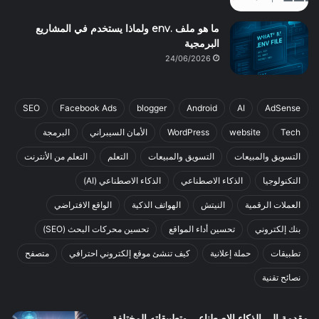
ما هو ملف .env ولماذا يستخدم في المشاريع
البرمجية
24/06/2026
SEO
Facebook Ads
blogger
Android
AI
AdSense
Tech
website
WordPress
الأمان السيبراني
البرمجة
التسويق والمبيعات
التسويق والمبيعات
التعلم
التعلم من الأنترنت
التكنولوجيا
الذكاء الاصطناعي
الذكاء الاصطناعي (AI)
العملات الرقمية
النيتش
الهواتف الذكية
الواقع الافتراضي
بنك إلكتروني
تحسين أداء المواقع
تحسين محركات البحث (SEO)
تطبيقات
حملة إعلانية
كيف تنشئ موقع إلكتروني احترافي
متصفح
نصائح تقنية
مقدمة إلى الذكاء الاصطناعي وتطبيقاته المختلفة