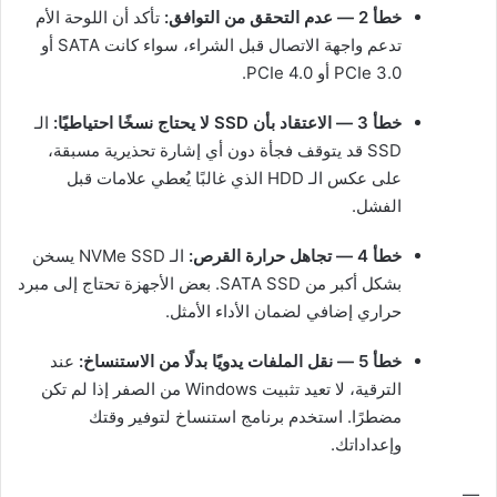
خطأ 2 — عدم التحقق من التوافق:
تأكد أن اللوحة الأم
تدعم واجهة الاتصال قبل الشراء، سواء كانت SATA أو
PCIe 3.0 أو PCIe 4.0.
خطأ 3 — الاعتقاد بأن SSD لا يحتاج نسخًا احتياطيًا:
الـ
SSD قد يتوقف فجأة دون أي إشارة تحذيرية مسبقة،
على عكس الـ HDD الذي غالبًا يُعطي علامات قبل
الفشل.
خطأ 4 — تجاهل حرارة القرص:
الـ NVMe SSD يسخن
بشكل أكبر من SATA SSD. بعض الأجهزة تحتاج إلى مبرد
حراري إضافي لضمان الأداء الأمثل.
خطأ 5 — نقل الملفات يدويًا بدلًا من الاستنساخ:
عند
الترقية، لا تعيد تثبيت Windows من الصفر إذا لم تكن
مضطرًا. استخدم برنامج استنساخ لتوفير وقتك
وإعداداتك.
—