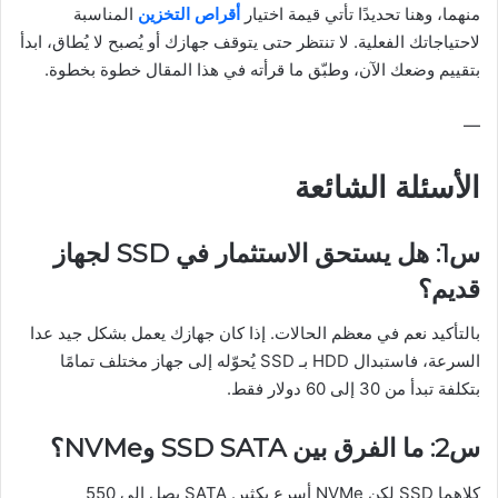
منهما، وهنا تحديدًا تأتي قيمة اختيار
أقراص التخزين
المناسبة
لاحتياجاتك الفعلية. لا تنتظر حتى يتوقف جهازك أو يُصبح لا يُطاق، ابدأ
بتقييم وضعك الآن، وطبّق ما قرأته في هذا المقال خطوة بخطوة.
—
الأسئلة الشائعة
س1: هل يستحق الاستثمار في SSD لجهاز
قديم؟
بالتأكيد نعم في معظم الحالات. إذا كان جهازك يعمل بشكل جيد عدا
السرعة، فاستبدال HDD بـ SSD يُحوّله إلى جهاز مختلف تمامًا
بتكلفة تبدأ من 30 إلى 60 دولار فقط.
س2: ما الفرق بين SSD SATA وNVMe؟
كلاهما SSD لكن NVMe أسرع بكثير. SATA يصل إلى 550