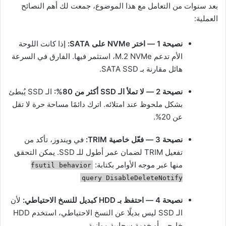
بعد سنوات من التعامل مع هذا الموضوع، جمعت لك أهم النصائح
العملية:
نصيحة 1 — اختر NVMe على SATA:
إذا كانت اللوحة
الأم تدعم M.2 NVMe، استثمر فيها. الفارق في السرعة
هائل مقارنة بـ SATA SSD.
نصيحة 2 — لا تملأ الـ SSD أكثر من 80%:
الـ SSD يُبطئ
بشكل ملحوظ عند امتلائه. اترك دائمًا مساحة حرة لا تقل
عن 20%.
نصيحة 3 — فعّل خاصية TRIM:
في ويندوز، تأكد من
تفعيل TRIM لضمان عمر أطول للـ SSD. يمكن التحقق
منها عبر موجه الأوامر بكتابة:
fsutil behavior
query DisableDeleteNotify
نصيحة 4 — احتفظ بـ HDD كبديل للنسخ الاحتياطي:
لأن
الـ SSD ليس بديلًا عن النسخ الاحتياطي، استخدم HDD
خارجي أو خدمة سحابية موازية.