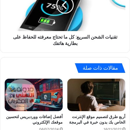
ما
تحتاج
معرفته
للحفاظ
على
بطارية
تقنيات الشحن السريع: كل ما تحتاج معرفته للحفاظ على
هاتفك
بطارية هاتفك
مقالات ذات صلة
أربع طرق لتصميم موقع الإنترنت
أفضل إضافات ووردبريس لتحسين
الخاص بك بدون خبرة في البرمجة
موقعك الإلكتروني
06/07/2024
16/11/2022