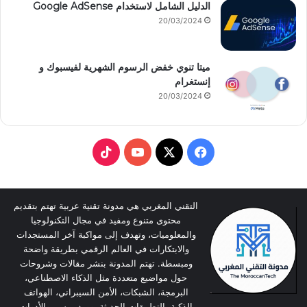
الدليل الشامل لاستخدام Google AdSense
20/03/2024
ميتا تنوي خفض الرسوم الشهرية لفيسبوك و
إنستغرام
20/03/2024
T
Y
X
F
i
o
a
k
u
c
التقني المغربي هي مدونة تقنية عربية تهتم بتقديم
محتوى متنوع ومفيد في مجال التكنولوجيا
T
T
e
والمعلوميات، وتهدف إلى مواكبة آخر المستجدات
والابتكارات في العالم الرقمي بطريقة واضحة
o
u
b
ومبسطة. تهتم المدونة بنشر مقالات وشروحات
حول مواضيع متعددة مثل الذكاء الاصطناعي،
k
b
o
البرمجة، الشبكات، الأمن السيبراني، الهواتف
الذكية، التطبيقات الحديثة، ووردبريس، والأدوات