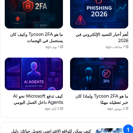
م
ت
ا
ج
ر
أهم أخبار التصيد الإلكتروني في
ما هو Tycoon 2FA وكيف كان
ا
2026
يستعمل في الهجمات
ل
7 ساعات ago
1 يوم ago
إ
ل
ك
ت
ر
و
ن
ي
ما هو Tycoon 2FA ولماذا كان
كيف تدفع Microsoft نحو AI
ة
خبر تعطيله مهمًا
Agents داخل العمل اليومي
2 يومين ago
3 أيام ago
كيف يمكن للواقع الافتراضي تحويل حياتك: دليل