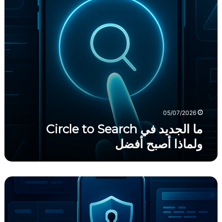
ي
د
ف
ي
C
i
r
c
l
e
t
05/07/2026
o
ما الجديد في Circle to Search
S
ولماذا أصبح أفضل
e
a
r
c
أ
h
ف
و
ض
ل
ل
م