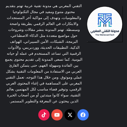
k
u
c
التقني المغربي هي مدونة تقنية عربية تهتم بتقديم
محتوى متنوع ومفيد في مجال التكنولوجيا
T
T
e
والمعلوميات، وتهدف إلى مواكبة آخر المستجدات
والابتكارات في العالم الرقمي بطريقة واضحة
o
u
b
ومبسطة. تهتم المدونة بنشر مقالات وشروحات
حول مواضيع متعددة مثل الذكاء الاصطناعي،
k
b
o
البرمجة، الشبكات، الأمن السيبراني، الهواتف
الذكية، التطبيقات الحديثة، ووردبريس، والأدوات
e
o
الرقمية التي تساعد المستخدم في عمله أو حياته
اليومية. كما تسعى المدونة إلى تقديم محتوى يجمع
k
بين الفائدة وسهولة الفهم، حتى يتمكن القارئ
العربي من الاستفادة من المعلومات التقنية بشكل
عملي وموثوق. ومن خلال هذا التوجه، تعمل التقني
المغربي على المساهمة في إغناء المحتوى العربي
الرقمي، وتوفير فضاء مناسب لكل المهتمين بعالم
التقنية، سواء كانوا مبتدئين أو من أصحاب الخبرة
الذين يبحثون عن المعرفة والتطوير المستمر.
TikTok
YouTube
Facebook
X