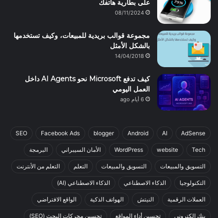
على بطارية هاتفك
08/11/2024
مجموعة قوالب بريدية للمبيعات، وكيف تستخدمها
بالشكل اﻷمثل
14/04/2018
كيف تدفع Microsoft نحو AI Agents داخل
العمل اليومي
6 أيام ago
SEO
Facebook Ads
blogger
Android
AI
AdSense
Tech
website
WordPress
الأمان السيبراني
البرمجة
التسويق والمبيعات
التسويق والمبيعات
التعلم
التعلم من الأنترنت
التكنولوجيا
الذكاء الاصطناعي
الذكاء الاصطناعي (AI)
العملات الرقمية
النيتش
الهواتف الذكية
الواقع الافتراضي
بنك إلكتروني
تحسين أداء المواقع
تحسين محركات البحث (SEO)