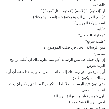
الشائعة:
“{تقديم، مثل “مرحبًا”} {الاسم}”، أو “{تقديم}
{اسمك/شركتك} <> {اسم المرسل إليه/شركته}”
“{اسم شركة المرسل
إليه}”
“محاولة للتواصل”
“طلب سريع”
2. متن الرسالة، ادخل في صلب الموضوع
مباشرة
إن أول جملة في متن الرسالة أهم مما تظن، ذلك أن أغلب برامج
البريد تعرض
أول جزء من متن رسالتك إلى جانب سطر العنوان، هذا يعني أن أول
رسالتك سيكون ظاهرًا
حتى دون فتح الرسالة أصلًا. لذلك فكر جيدًا ما الذي يمكن أن يجذب
انتباهك أنت في
أول خمس ثوان من قراءة الرسالة.
3. اجعل الرسالة شخصية
سيكون هذا هو النص