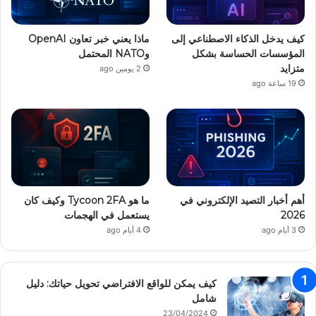
ل
ك
كيف يدخل الذكاء الاصطناعي إلى
ماذا يعني خبر تعاون OpenAI
ت
المؤسسات الحساسة بشكل
وNATO المحتمل
ر
متزايد
و
2 يومين ago
ن
19 ساعة ago
ي
أهم أخبار التصيد الإلكتروني في
ما هو Tycoon 2FA وكيف كان
2026
يستعمل في الهجمات
3 أيام ago
4 أيام ago
كيف يمكن للواقع الافتراضي تحويل حياتك: دليل
شامل
23/04/2024