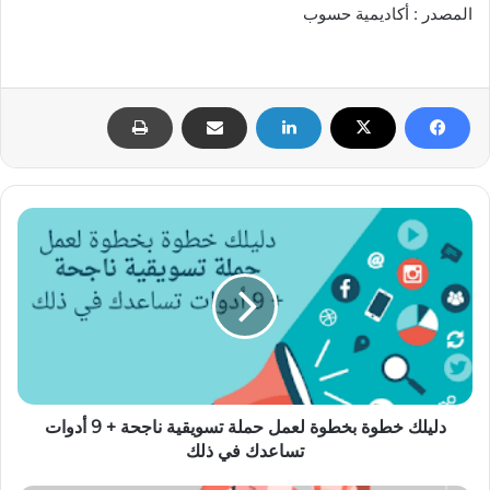
المصدر : أكاديمية حسوب
د
ل
ي
ل
ك
خ
ط
و
ة
ب
دليلك خطوة بخطوة لعمل حملة تسويقية ناجحة + 9 أدوات
خ
تساعدك في ذلك
ط