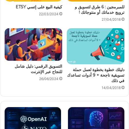
+
ب
للمبرمجين : 6 طرق لتسويق و
كيفية البيع على إتسي ETSY
9
ح
ترويج خدماتك أو منتوجاتك !
22/03/2024
أ
م
27/04/2018
د
س
و
و
ا
ق
ت
م
ت
ن
س
خ
ا
ل
ع
التسويق الرقمي: دليل شامل
ا
دليلك خطوة بخطوة لعمل حملة
للنجاح عبر الإنترنت
د
ل
تسويقية ناجحة + 9 أدوات تساعدك
ك
ا
26/06/2024
في ذلك
ف
ل
14/04/2018
ي
ب
ذ
ر
ل
ي
ك
د
ا
ل
إ