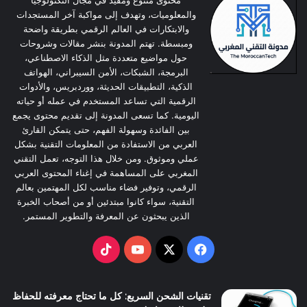
محتوى متنوع ومفيد في مجال التكنولوجيا
T
T
e
والمعلوميات، وتهدف إلى مواكبة آخر المستجدات
والابتكارات في العالم الرقمي بطريقة واضحة
o
u
b
ومبسطة. تهتم المدونة بنشر مقالات وشروحات
حول مواضيع متعددة مثل الذكاء الاصطناعي،
k
b
o
البرمجة، الشبكات، الأمن السيبراني، الهواتف
الذكية، التطبيقات الحديثة، ووردبريس، والأدوات
e
o
الرقمية التي تساعد المستخدم في عمله أو حياته
اليومية. كما تسعى المدونة إلى تقديم محتوى يجمع
k
بين الفائدة وسهولة الفهم، حتى يتمكن القارئ
العربي من الاستفادة من المعلومات التقنية بشكل
عملي وموثوق. ومن خلال هذا التوجه، تعمل التقني
المغربي على المساهمة في إغناء المحتوى العربي
الرقمي، وتوفير فضاء مناسب لكل المهتمين بعالم
التقنية، سواء كانوا مبتدئين أو من أصحاب الخبرة
الذين يبحثون عن المعرفة والتطوير المستمر.
TikTok
YouTube
Facebook
X
تقنيات الشحن السريع: كل ما تحتاج معرفته للحفاظ