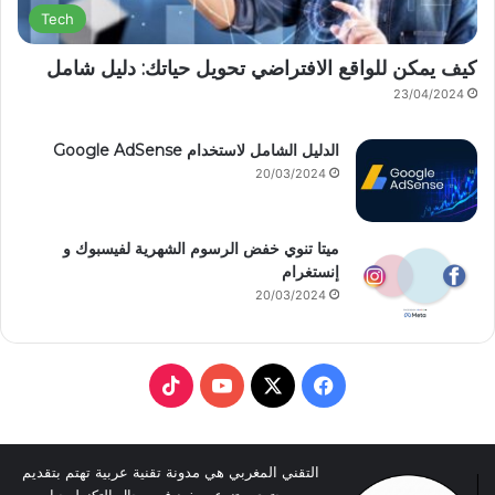
Tech
كيف يمكن للواقع الافتراضي تحويل حياتك: دليل شامل
23/04/2024
الدليل الشامل لاستخدام Google AdSense
20/03/2024
ميتا تنوي خفض الرسوم الشهرية لفيسبوك و
إنستغرام
20/03/2024
T
Y
X
F
i
o
a
k
u
c
التقني المغربي هي مدونة تقنية عربية تهتم بتقديم