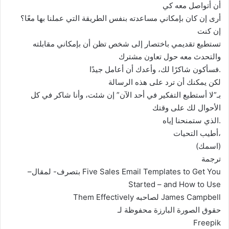
أن أتواصل معه كي
أرى إن كان بإمكاني مساعدته بنفس الطريقة التي عملنا بها معًا؟
إن كنت
تستطيع تقديمي باختصار إلى شخص تظن أن بإمكاني مقابلته
والتحدث معه حول تعاون مشترك
فسأكون شاكرًا لك، وأعدك أن أعامل جيدًا.
لكن يمكنك أن ترد على هذه الرسالة
بـ”لا أستطيع التفكير في أحد الآن” إن شئت، وأنا شاكر في كل
الأحوال لك على وقتك
الذي ستمنحنا إياه.
أطيب التحيات،
(اسمك)
ترجمة
–بتصرف- لمقال Five Sales Email Templates to Get You
Started – and How to Use
Them Effectively لصاحبه James Campbell
حقوق الصورة البارزة محفوظة لـ
Freepik