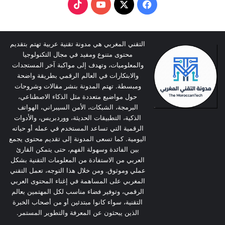
T
Y
X
F
i
o
a
k
u
c
التقني المغربي هي مدونة تقنية عربية تهتم بتقديم
محتوى متنوع ومفيد في مجال التكنولوجيا
T
T
e
والمعلوميات، وتهدف إلى مواكبة آخر المستجدات
والابتكارات في العالم الرقمي بطريقة واضحة
o
u
b
ومبسطة. تهتم المدونة بنشر مقالات وشروحات
حول مواضيع متعددة مثل الذكاء الاصطناعي،
k
b
o
البرمجة، الشبكات، الأمن السيبراني، الهواتف
الذكية، التطبيقات الحديثة، ووردبريس، والأدوات
e
o
الرقمية التي تساعد المستخدم في عمله أو حياته
اليومية. كما تسعى المدونة إلى تقديم محتوى يجمع
k
بين الفائدة وسهولة الفهم، حتى يتمكن القارئ
العربي من الاستفادة من المعلومات التقنية بشكل
عملي وموثوق. ومن خلال هذا التوجه، تعمل التقني
المغربي على المساهمة في إغناء المحتوى العربي
الرقمي، وتوفير فضاء مناسب لكل المهتمين بعالم
التقنية، سواء كانوا مبتدئين أو من أصحاب الخبرة
الذين يبحثون عن المعرفة والتطوير المستمر.