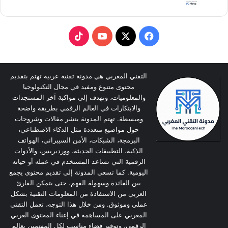
T
Y
X
F
i
o
a
k
u
c
التقني المغربي هي مدونة تقنية عربية تهتم بتقديم
محتوى متنوع ومفيد في مجال التكنولوجيا
T
T
e
والمعلوميات، وتهدف إلى مواكبة آخر المستجدات
والابتكارات في العالم الرقمي بطريقة واضحة
o
u
b
ومبسطة. تهتم المدونة بنشر مقالات وشروحات
حول مواضيع متعددة مثل الذكاء الاصطناعي،
k
b
o
البرمجة، الشبكات، الأمن السيبراني، الهواتف
الذكية، التطبيقات الحديثة، ووردبريس، والأدوات
e
o
الرقمية التي تساعد المستخدم في عمله أو حياته
اليومية. كما تسعى المدونة إلى تقديم محتوى يجمع
k
بين الفائدة وسهولة الفهم، حتى يتمكن القارئ
العربي من الاستفادة من المعلومات التقنية بشكل
عملي وموثوق. ومن خلال هذا التوجه، تعمل التقني
المغربي على المساهمة في إغناء المحتوى العربي
الرقمي، وتوفير فضاء مناسب لكل المهتمين بعالم