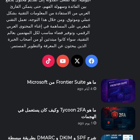
k
بين الفائدة وسهولة الفهم، حتى يتمكن القارئ
العربي من الاستفادة من المعلومات التقنية بشكل
عملي وموثوق. ومن خلال هذا التوجه، تعمل التقني
المغربي على المساهمة في إغناء المحتوى العربي
الرقمي، وتوفير فضاء مناسب لكل المهتمين بعالم
التقنية، سواء كانوا مبتدئين أو من أصحاب الخبرة
الذين يبحثون عن المعرفة والتطوير المستمر.
TikTok
YouTube
Facebook
X
ما هو Frontier Suite من Microsoft
4 أيام ago
ما هو Tycoon 2FA وكيف كان يستعمل في
الهجمات
1 يوم ago
شرح SPF و DKIM و DMARC بطريقة مبسطة