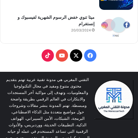
ميتا تنوي خفض الرسوم الشهرية لفيسبوك و
إنستغرام
20/03/2024
T
Y
X
F
i
o
a
k
u
c
التقني المغربي هي مدونة تقنية عربية تهتم بتقديم
محتوى متنوع ومفيد في مجال التكنولوجيا
T
T
e
والمعلوميات، وتهدف إلى مواكبة آخر المستجدات
والابتكارات في العالم الرقمي بطريقة واضحة
o
u
b
ومبسطة. تهتم المدونة بنشر مقالات وشروحات
حول مواضيع متعددة مثل الذكاء الاصطناعي،
k
b
o
البرمجة، الشبكات، الأمن السيبراني، الهواتف
الذكية، التطبيقات الحديثة، ووردبريس، والأدوات
e
o
الرقمية التي تساعد المستخدم في عمله أو حياته
اليومية. كما تسعى المدونة إلى تقديم محتوى يجمع