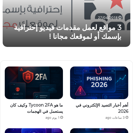
ع
م
ل
27/04/2018
م
3 مواقع لعمل مقدمات فيديو إحترافية
ق
بإسمك أو لموقعك مجانا !
د
م
ا
ت
ف
ي
د
ي
و
إ
ح
ت
أهم أخبار التصيد الإلكتروني في
ما هو Tycoon 2FA وكيف كان
ر
2026
يستعمل في الهجمات
ا
3 ساعات ago
1 يوم ago
ف
ي