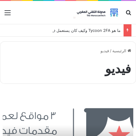
بحث عن
قائ
ما هو Tycoon 2FA وكيف كان يستعمل في الهجمات
الرئيسية
/
فيديو
فيديو
3
م
و
ا
ق
ع
ل