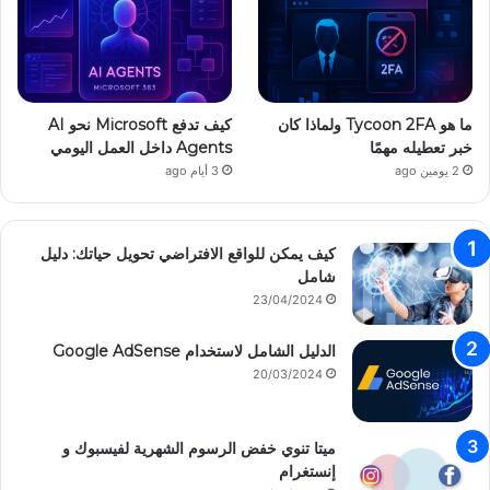
ة
ب
إ
س
م
ك
ما هو Tycoon 2FA ولماذا كان
كيف تدفع Microsoft نحو AI
أ
خبر تعطيله مهمًا
Agents داخل العمل اليومي
و
2 يومين ago
3 أيام ago
ل
م
و
كيف يمكن للواقع الافتراضي تحويل حياتك: دليل
ق
شامل
ع
23/04/2024
ك
م
الدليل الشامل لاستخدام Google AdSense
ج
20/03/2024
ا
ن
ا
!
ميتا تنوي خفض الرسوم الشهرية لفيسبوك و
إنستغرام